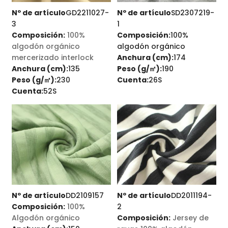
Nº de artículo
GD2211027-
Nº de artículo
SD2307219-
3
1
Composición:
100%
Composición:
100%
algodón orgánico
algodón orgánico
mercerizado interlock
Anchura (cm):
174
Anchura (cm):
135
Peso (g/㎡):
190
Peso (g/㎡):
230
Cuenta:
26S
Cuenta:
52S
Nº de artículo
DD2109157
Nº de artículo
DD2011194-
Composición:
100%
2
Algodón orgánico
Composición:
Jersey de