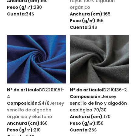
Anchura (cm):
150
rayas 100% algodón
Peso (g/㎡):
280
orgánico
Cuenta:
34S
Anchura (cm):
165
Peso (g/㎡):
155
Cuenta:
34S
Nº de artículo
DD2201051-
Nº de artículo
ID2110136-2
4
Composición:
Jersey
Composición:
94/6
Jersey
sencillo de lino y algodón
sencillo de algodón
ecológico 70/30
orgánico y elastano
Anchura (cm):
170
Anchura (cm):
160
Peso (g/㎡):
150
Peso (g/㎡):
210
Cuenta:
25S