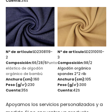
Cuenta:
34S
Nº de artículo
SD2308119-
Nº de artículo
SD2310010-
2
3
Composición:
66/28/6
Punto
Composición:
98/2
elástico de algodón
Algodón orgánico
orgánico de bambú
spandex 2*2 rib
Anchura (cm):
160
Anchura (cm):
105
Peso (g/㎡):
230
Peso (g/㎡):
300
Cuenta:
35S
Cuenta:
42S
Apoyamos los servicios personalizados y a