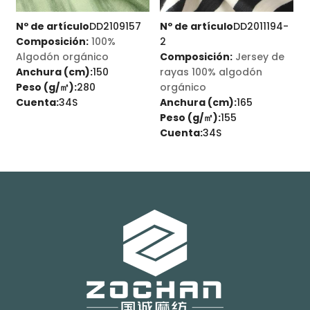
-
Nº de artículo
DD2109157
Nº de artículo
DD2011194-
N
Composición:
100%
2
Algodón orgánico
Composición:
Jersey de
s
Anchura (cm):
150
rayas 100% algodón
e
Peso (g/㎡):
280
orgánico
A
Cuenta:
34S
Anchura (cm):
165
P
Peso (g/㎡):
155
Cuenta:
34S