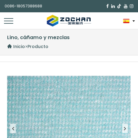
0086-18057388688

Lino, cáñamo y mezclas
Inicio
>
Producto