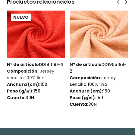
Productos relacionados
NUEVO
Nº de artículo
DD1911191-4
Nº de artículo
DD1905189-
N
Composición:
Jersey
2
sencillo 100% lino
Composición:
Jersey
e
Anchura (cm):
150
sencillo 100% lino
Peso (g/㎡):
150
Anchura (cm):
150
A
Cuenta:
30N
Peso (g/㎡):
150
P
Cuenta:
30N