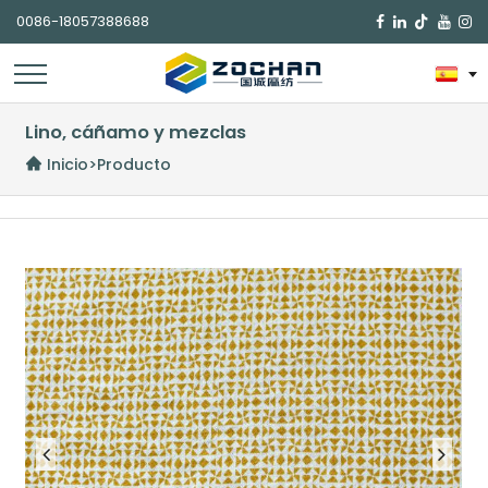
0086-18057388688

Lino, cáñamo y mezclas
Inicio
>
Producto