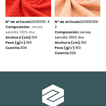
Nº de artículo
DD1911191-4
Nº de artículo
DD1905189-
N
Composición:
Jersey
2
sencillo 100% lino
Composición:
Jersey
Anchura (cm):
150
sencillo 100% lino
A
Peso (g/㎡):
150
Anchura (cm):
150
P
Cuenta:
30N
Peso (g/㎡):
150
Cuenta:
30N