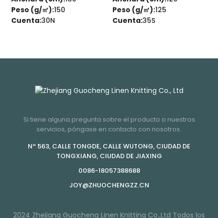
Peso (g/㎡):
150
Peso (g/㎡):
125
Cuenta:
30N
Cuenta:
35S
Si tiene alguna pregunta sobre el producto o nuestros
servicios, póngase en contacto con nosotros.
Nº 563, CALLE TONGDE, CALLE WUTONG, CIUDAD DE
TONGXIANG, CIUDAD DE JIAXING
0086-18057388688
JOY@ZHUOCHENGZZ.CN
2024 Zhejiang Guocheng Linen Knitting Co.,Ltd Todos los