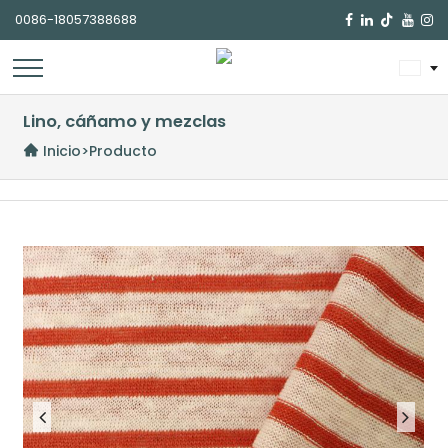
0086-18057388688

Lino, cáñamo y mezclas
Inicio
>
Producto