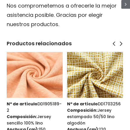
Nos comprometemos a ofrecerle la mejor
asistencia posible. Gracias por elegir
nuestros productos.
Productos relacionados
4
Nº de artículo
DD1905189-
Nº de artículo
DD1703256
N
2
Composición:
Jersey
Composición:
Jersey
estampado 50/50 lino
sencillo 100% lino
algodón
A
Anchura (cm):
150
Anchura (cm):
120
P