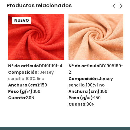
Productos relacionados
NUEVO
Nº de artículo
DD1911191-4
Nº de artículo
DD1905189-
N
Composición:
Jersey
2
sencillo 100% lino
Composición:
Jersey
e
Anchura (cm):
150
sencillo 100% lino
Peso (g/㎡):
150
Anchura (cm):
150
A
Cuenta:
30N
Peso (g/㎡):
150
P
Cuenta:
30N