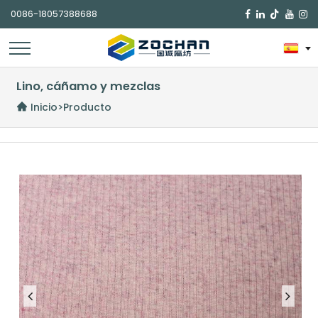
0086-18057388688

Lino, cáñamo y mezclas
Inicio
>
Producto