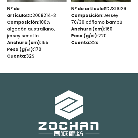
-
Nº de
Nº de artículo
SD2311026
N
artículo
DD2008214-3
Composición:
Jersey
uard
Composición:
100%
70/30 cáñamo bambú
d
algodón australiano,
Anchura (cm):
160
p
jersey sencillo
Peso (g/㎡):
220
A
Anchura (cm):
155
Cuenta:
32s
P
Peso (g/㎡):
170
Cuenta:
32S