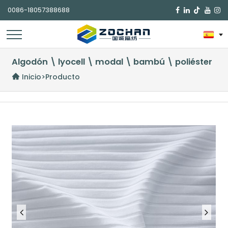
0086-18057388688

Algodón \ lyocell \ modal \ bambú \ poliéster
Inicio
>
Producto