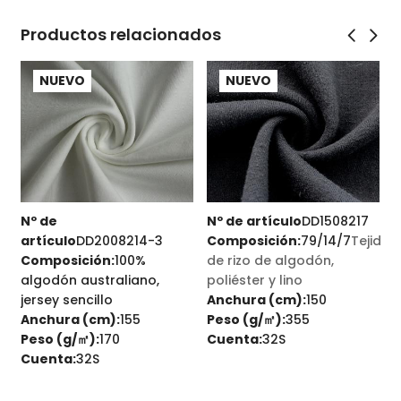
Productos relacionados
NUEVO
NUEVO
-
Nº de
Nº de artículo
DD1508217
N
artículo
DD2008214-3
Composición:
79/14/7
Tejido
uard
Composición:
100%
de rizo de algodón,
algodón australiano,
poliéster y lino
A
jersey sencillo
Anchura (cm):
150
p
Anchura (cm):
155
Peso (g/㎡):
355
A
Peso (g/㎡):
170
Cuenta:
32S
P
Cuenta:
32S