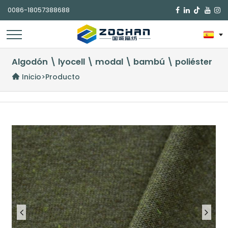
0086-18057388688

Algodón \ lyocell \ modal \ bambú \ poliéster
Inicio
>
Producto