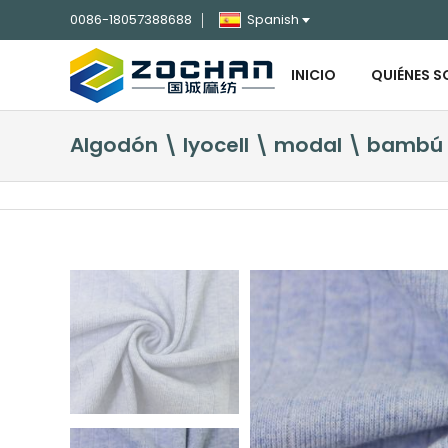
0086-18057388688
Spanish
INICIO
QUIÉNES 
Algodón \ lyocell \ modal \ bambú 