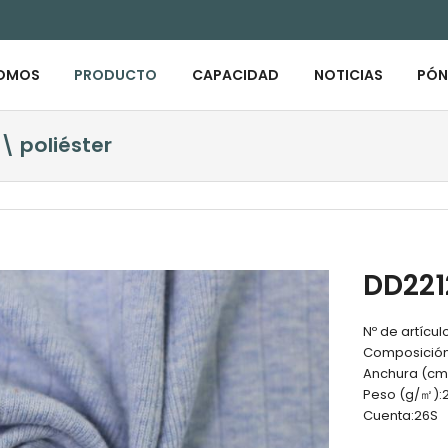
SOMOS
PRODUCTO
CAPACIDAD
NOTICIAS
PÓN
\ poliéster
DD221
Nº de artícul
Composición
Anchura (cm
Peso (g/㎡):
Cuenta:
26S