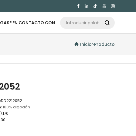

GASE EN CONTACTO CON

Inicio
>
Producto
2052
o
DD2212052
:
100% algodón
):
170
230