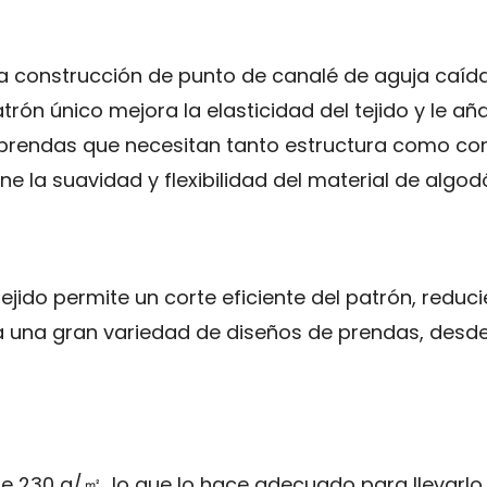
na construcción de punto de canalé de aguja caída
trón único mejora la elasticidad del tejido y le a
 prendas que necesitan tanto estructura como co
e la suavidad y flexibilidad del material de algod
jido permite un corte eficiente del patrón, reduci
una gran variedad de diseños de prendas, desde 
de 230 g/㎡, lo que lo hace adecuado para llevarlo